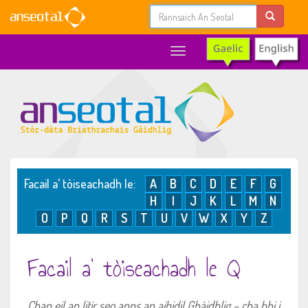
Toggle
navigation
Facail a’ tòiseachadh le:
A
B
C
D
E
F
G
H
I
J
K
L
M
N
O
P
Q
R
S
T
U
V
W
X
Y
Z
Facail a’ tòiseachadh le Q
Chan eil an litir seo anns an aibidil Ghàidhlig – cha bhi i