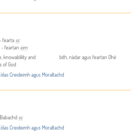
 - fearta
sc
s - feartan
iom
e, knowablility and
bith, nàdar agus feartan Dhè
es of God
òlas Creideimh agus Moraltachd
 Babachd
sc
òlas Creideimh agus Moraltachd