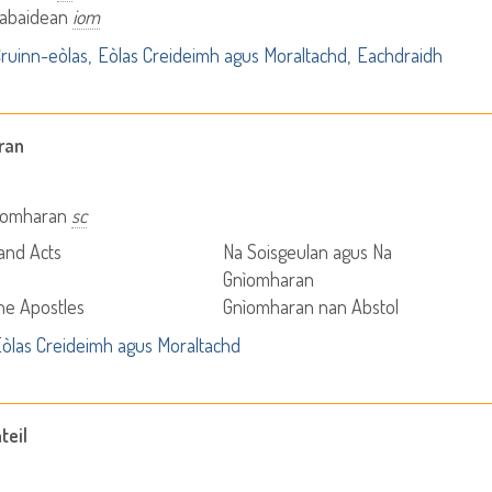
 abaidean
iom
ruinn-eòlas
Eòlas Creideimh agus Moraltachd
Eachdraidh
ran
nìomharan
sc
and Acts
Na Soisgeulan agus Na
Gnìomharan
the Apostles
Gnìomharan nan Abstol
òlas Creideimh agus Moraltachd
teil