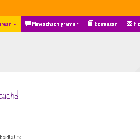
irean
Mìneachadh gràmair
Goireasan
Fio
tachd
abaid(e)
sc