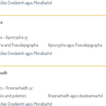
òlas Creideimh agus Moraltachd
ha
a - Apocrypha
sc
ha and Pseudepigrapha
Apocrypha agus Pseudepigrapha
òlas Creideimh agus Moraltachd
hadh
cs - fìreanachaidh
sc
ics and polemics
fìreanachadh agus deasbaireachd
òlas Creideimh agus Moraltachd