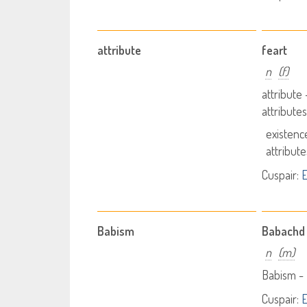
attribute
feart
n
(f)
attribute
attribute
existenc
attribut
Cuspair:
E
Babism
Babachd
n
(m)
Babism -
Cuspair:
E