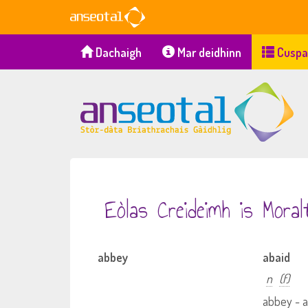
Dachaigh
Mar deidhinn
Cuspa
Eòlas Creideimh is Moral
abbey
abaid
n
(f)
abbey - 