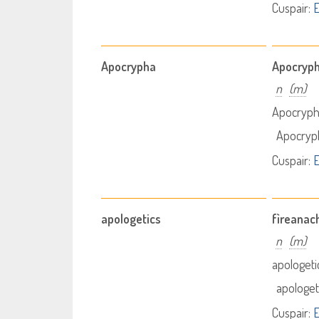
Cuspair:
E
Apocrypha
Apocryp
n
(m)
Apocryph
Apocryp
Cuspair:
E
apologetics
fìreanac
n
(m)
apologeti
apologet
Cuspair:
E