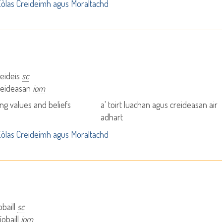
òlas Creideimh agus Moraltachd
reideis
sc
creideasan
iom
ng values and beliefs
a' toirt luachan agus creideasan air
adhart
òlas Creideimh agus Moraltachd
obaill
sc
ìobaill
iom