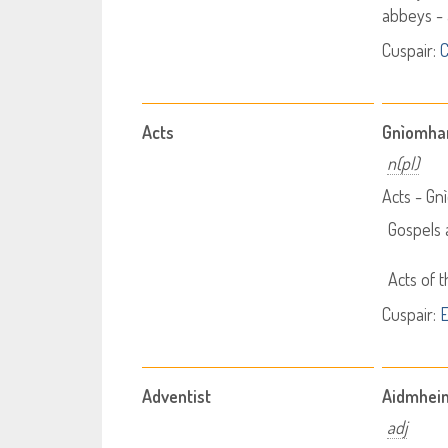
abbeys -
Cuspair:
C
Acts
Gnìomha
n(pl)
Acts - G
Gospels 
Acts of 
Cuspair:
E
Adventist
Aidmhein
adj