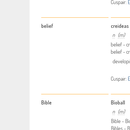
Cuspair:
E
belief
creideas
n
(m)
belief - c
belief - 
developi
Cuspair:
E
Bible
Bìoball
n
(m)
Bible - Bì
Bibles - B