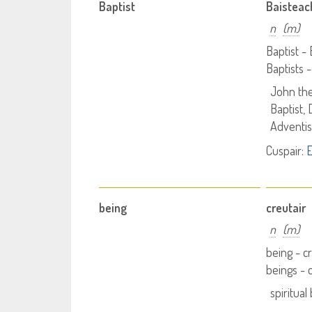
Baptist
Baisteac
n
(m)
Baptist - 
Baptists -
John the
Baptist, 
Adventis
Cuspair:
E
being
creutair
n
(m)
being - c
beings - 
spiritual