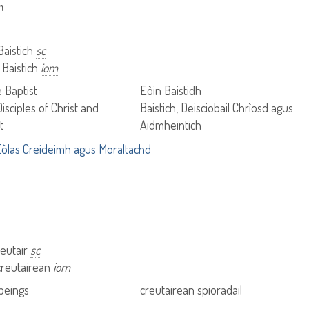
h
Baistich
sc
 Baistich
iom
 Baptist
Eòin Baistidh
Disciples of Christ and
Baistich, Deisciobail Chrìosd agus
t
Aidmheintich
òlas Creideimh agus Moraltachd
reutair
sc
creutairean
iom
 beings
creutairean spioradail