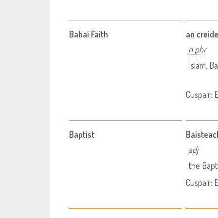
Bahai Faith
an creid
n phr
Islam, B
Cuspair:
E
Baptist
Baisteac
adj
the Bapt
Cuspair:
E