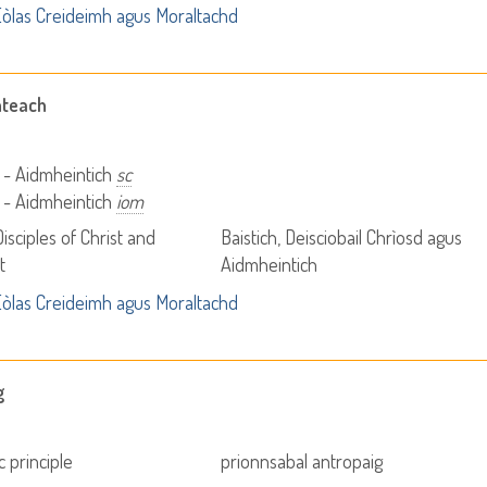
òlas Creideimh agus Moraltachd
nteach
 - Aidmheintich
sc
 - Aidmheintich
iom
Disciples of Christ and
Baistich, Deisciobail Chrìosd agus
t
Aidmheintich
òlas Creideimh agus Moraltachd
g
 principle
prionnsabal antropaig