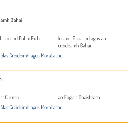
eamh Bahai
abism and Bahai Faith
Ioslam, Babachd agus an
creideamh Bahai
òlas Creideimh agus Moraltachd
h
ist Church
an Eaglais Bhaisteach
òlas Creideimh agus Moraltachd