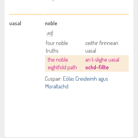
uasal
noble
adj
four noble
ceithir fìrinnean
truths
uasal
the noble
an t-slighe uasal
eightfold path
ochd-fillte
Cuspair:
Eòlas Creideimh agus
Moraltachd