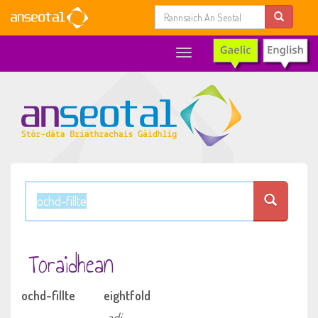
Toggle
navigation
Toraidhean
ochd-fillte
eightfold
adj