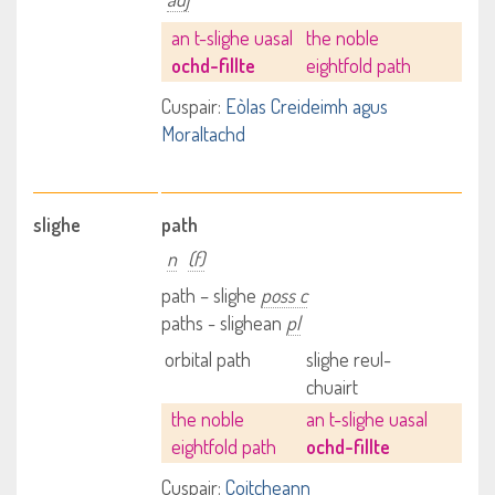
an t-slighe uasal
the noble
ochd-fillte
eightfold path
Cuspair:
Eòlas Creideimh agus
Moraltachd
slighe
path
n
(f)
path – slighe
poss c
paths - slighean
pl
orbital path
slighe reul-
chuairt
the noble
an t-slighe uasal
eightfold path
ochd-fillte
Cuspair:
Coitcheann