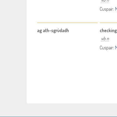
Cuspair:
M
ag ath-sgrùdadh
checkin
vb n
Cuspair:
M