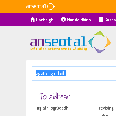
Dachaigh
Mar deidhinn
Cuspa
Toraidhean
ag ath-sgrùdadh
revising
vb n