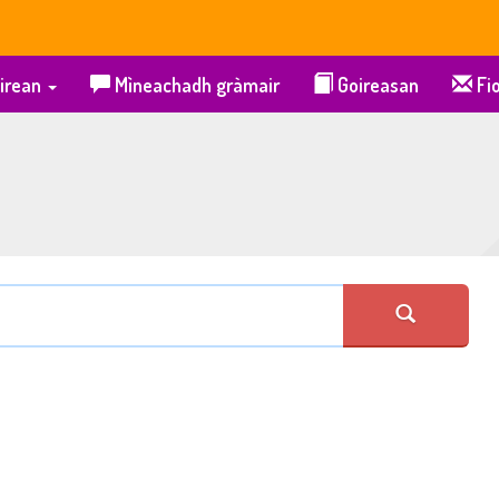
irean
Mìneachadh gràmair
Goireasan
Fio